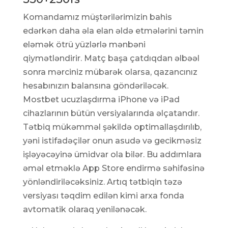
Komandamız müştərilərimizin bahis
edərkən daha əla elan əldə etmələrini təmin
eləmək ötrü yüzlərlə mənbəni
qiymətləndirir. Matç başa çatdıqdan əlbəəl
sonra mərciniz mübarək olarsa, qazancınız
hesabınızın balansına göndəriləcək.
Mostbet ucuzlaşdırma iPhone və iPad
cihazlarının bütün versiyalarında əlçatandır.
Tətbiq mükəmməl şəkildə optimallaşdırılıb,
yəni istifadəçilər onun asudə və gecikməsiz
işləyəcəyinə ümidvar ola bilər. Bu addımlara
əməl etməklə App Store endirmə səhifəsinə
yönləndiriləcəksiniz. Artıq tətbiqin təzə
versiyası təqdim edilən kimi arxa fonda
avtomatik olaraq yenilənəcək.