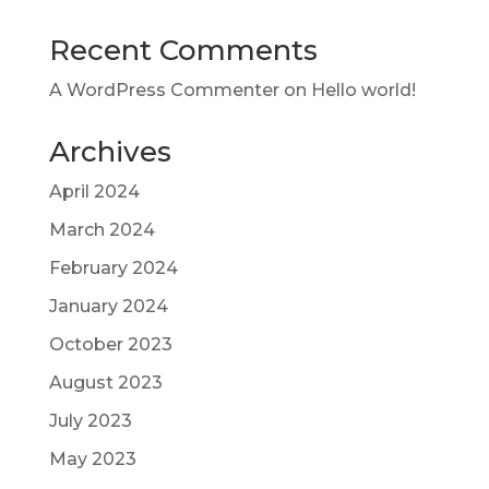
Recent Comments
A WordPress Commenter
on
Hello world!
Archives
April 2024
March 2024
February 2024
January 2024
October 2023
August 2023
July 2023
May 2023