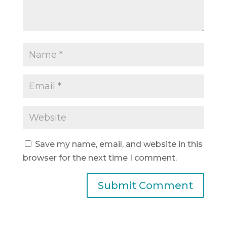
Save my name, email, and website in this
browser for the next time I comment.