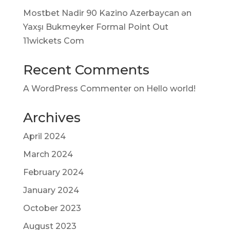
Mostbet Nadir 90 Kazino Azerbaycan ən
Yaxşı Bukmeyker Formal Point Out
11wickets Com
Recent Comments
A WordPress Commenter
on
Hello world!
Archives
April 2024
March 2024
February 2024
January 2024
October 2023
August 2023