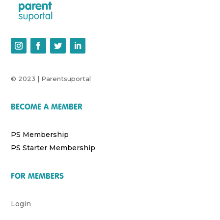
© 2023 | Parentsuportal
BECOME A MEMBER
PS Membership
PS Starter Membership
FOR MEMBERS
Login