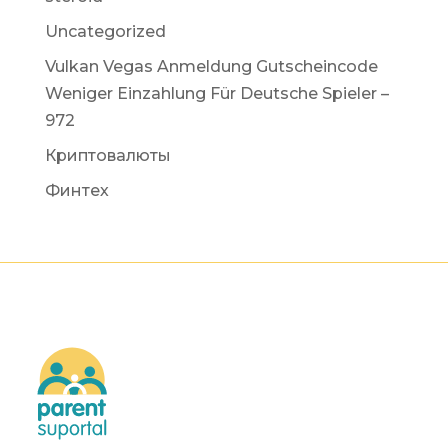
Uncategorized
Vulkan Vegas Anmeldung Gutscheincode
Weniger Einzahlung Für Deutsche Spieler –
972
Криптовалюты
Финтех