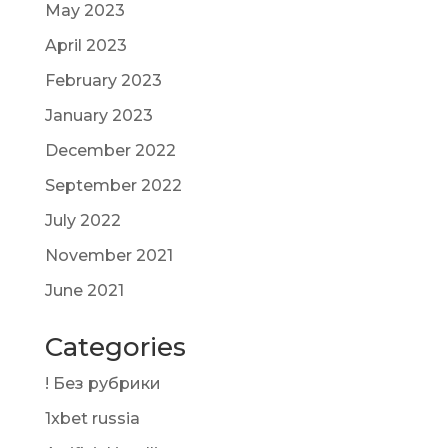
May 2023
April 2023
February 2023
January 2023
December 2022
September 2022
July 2022
November 2021
June 2021
Categories
! Без рубрики
1xbet russia