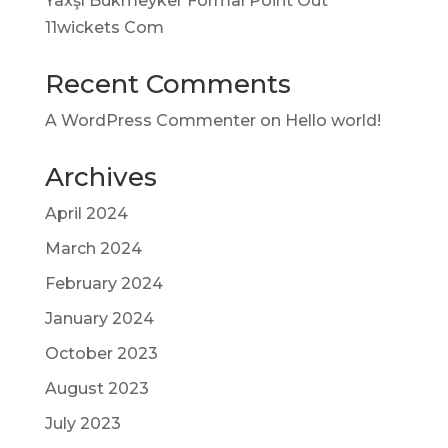
Yaxşı Bukmeyker Formal Point Out
11wickets Com
Recent Comments
A WordPress Commenter
on
Hello world!
Archives
April 2024
March 2024
February 2024
January 2024
October 2023
August 2023
July 2023