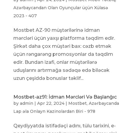
Azərbaycandan Olan Oyunçular üçün Xülasə
2023 - 407
Mostbet AZ-90 müştərilərinə idman
mərcləri üçün yaxşı platforma təqdim edir.
Şirkət daha çox müştəri bax: cəzb etmək
üçün rəngarəng promosyonlar da təqdim
edir. Bundan izafi, onlar müştərilərə
uduşlarını artırmağa sədəqə edə biləcək
uzun çeşiddə bonuslar təklif...
Mostbet-az91: İdman Mərcləri Və Başlanğıc
by
admin
|
Apr 22, 2024
|
Mostbet, Azərbaycanda
Lap əla Onlayn Kazinolardan Biri - 978
Qeydiyyatda istifadəçi adını, tülu tarixini, e-