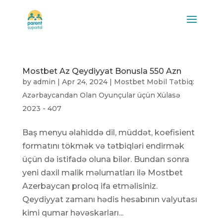
Mostbet Az Qeydiyyat Bonusla 550 Azn
by
admin
|
Apr 24, 2024
|
Mostbet Mobil Tətbiq:
Azərbaycandan Olan Oyunçular üçün Xülasə
2023 - 407
Baş menyu əlahiddə dil, müddət, koefisient
formatını tökmək və tətbiqləri endirmək
üçün də istifadə oluna bilər. Bundan sonra
yeni daxil malik məlumatları ilə Mostbet
Azerbaycan proloq ifa etməlisiniz.
Qeydiyyat zamanı hədis hesabının valyutası
kimi qumar həvəskarları...