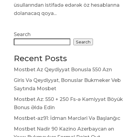
üsullarından istifadə edərək öz hesablarına
dolanacaq qoya...
Search
Search
Recent Posts
Mostbet Az Qeydiyyat Bonusla 550 Azn
Giris Və Qeydiyyat, Bonuslar Bukmeker Veb
Saytında Mosbet
Mostbet Az: 550 + 250 Fs-ə Kəmiyyət Böyük
Bonus Əldə Edin
Mostbet-az91: İdman Mərcləri Və Başlanğıc
Mostbet Nadir 90 Kazino Azerbaycan ən