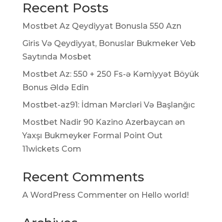
Recent Posts
Mostbet Az Qeydiyyat Bonusla 550 Azn
Giris Və Qeydiyyat, Bonuslar Bukmeker Veb
Saytında Mosbet
Mostbet Az: 550 + 250 Fs-ə Kəmiyyət Böyük
Bonus Əldə Edin
Mostbet-az91: İdman Mərcləri Və Başlanğıc
Mostbet Nadir 90 Kazino Azerbaycan ən
Yaxşı Bukmeyker Formal Point Out
11wickets Com
Recent Comments
A WordPress Commenter
on
Hello world!