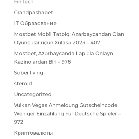
FinTech
Grandpashabet
IT Образование
Mostbet Mobil Tətbiq: Azərbaycandan Olan
Oyunçular üçün Xülasə 2023 – 407
Mostbet, Azərbaycanda Lap əla Onlayn
Kazinolardan Biri – 978
Sober living
steroid
Uncategorized
Vulkan Vegas Anmeldung Gutscheincode
Weniger Einzahlung Für Deutsche Spieler –
972
Криптовалюты