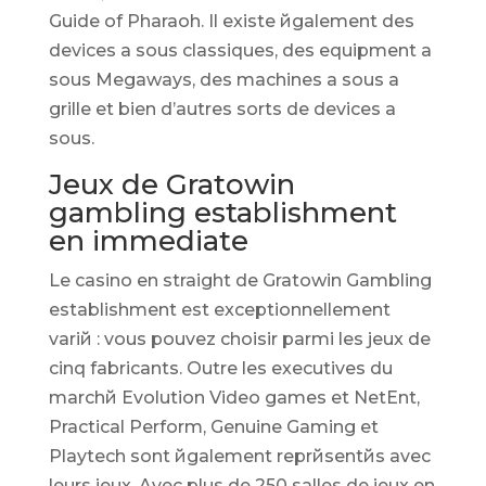
Guide of Pharaoh. Il existe йgalement des
devices а sous classiques, des equipment а
sous Megaways, des machines а sous а
grille et bien d’autres sorts de devices а
sous.
Jeux de Gratowin
gambling establishment
en immediate
Le casino en straight de Gratowin Gambling
establishment est exceptionnellement
variй : vous pouvez choisir parmi les jeux de
cinq fabricants. Outre les executives du
marchй Evolution Video games et NetEnt,
Practical Perform, Genuine Gaming et
Playtech sont йgalement reprйsentйs avec
leurs jeux. Avec plus de 250 salles de jeux en