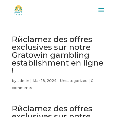
Rйclamez des offres
exclusives sur notre
Gratowin gambling
establishment en ligne
!
by
admin
|
Mar 18, 2024
|
Uncategorized
|
0
comments
Rйclamez des offres
exclusives sur notre