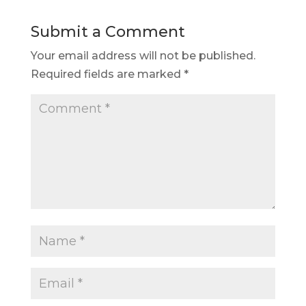
Submit a Comment
Your email address will not be published.
Required fields are marked
*