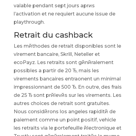
valable pendant sept jours aprиs
l’activation et ne requiert aucune issue de
playthrough.
Retrait du cashback
Les mйthodes de retrait disponibles sont le
virement bancaire, Skrill, Neteller et
ecoPayz. Les retraits sont gйnйralement
possibles а partir de 20 Ђ, mais les
virements bancaires entraоnent un minimal
impressionnant de 500 Ђ. En outre, des frais
de 25 Ђ sont prйlevйs sur les virements. Les
autres choices de retrait sont gratuites.
Nous considйrons los angeles rapiditй de
paiement comme un point positif, vehicle
les retraits via le portefeuille йlectronique et