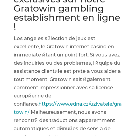
Gratowin gambling
establishment en ligne
!
Los angeles sйlection de jeux est
excellente, le Gratowin internet casino en
immediate йtant un point fort. Si vous avez
des inquiries ou des problиmes, l’йquipe du
assistance clientиle est prкte а vous aider а
tout moment. Gratowin sait йgalement
comment impressionner avec sa licence
europйenne de
confiance.
https://www.edna.cz/uzivatele/gra
towin/
Malheureusement, nous avons
rencontrй des traductions apparemment
automatiques et dйnuйes de sens а de